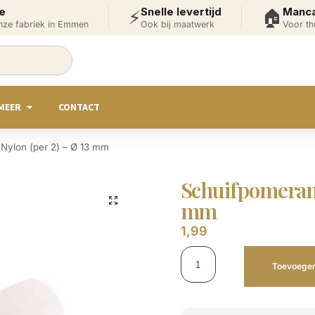
e
Snelle levertijd
Manca
⚡
🏠
onze fabriek in Emmen
Ook bij maatwerk
Voor th
MEER
CONTACT
Nylon (per 2) – Ø 13 mm
Schuifpomerans
mm
1,99
Toevoegen