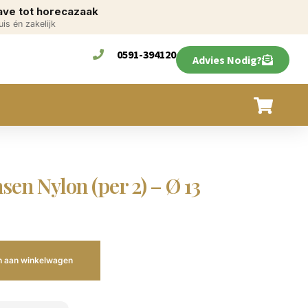
ve tot horecazaak
uis én zakelijk
0591-394120
Advies Nodig?
en Nylon (per 2) – Ø 13
 aan winkelwagen