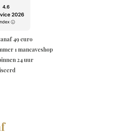
4.6
rvice 2026
tindex
vanaf 49 euro
mmer 1 mancaveshop
 binnen 24 uur
iseerd
f