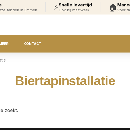
e
Snelle levertijd
Manca
⚡
🏠
onze fabriek in Emmen
Ook bij maatwerk
Voor th
MEER
CONTACT
atie
Biertapinstallatie
je zoekt.