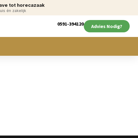
ve tot horecazaak
uis én zakelijk
0591-394120
Advies Nodig?