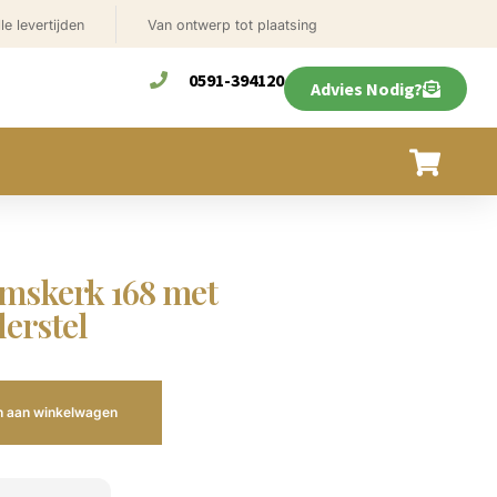
le levertijden
Van ontwerp tot plaatsing
0591-394120
Advies Nodig?
eemskerk 168 met
erstel
 aan winkelwagen