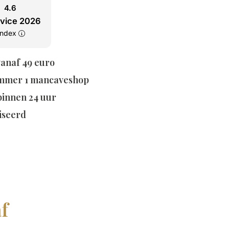
4.6
rvice 2026
tindex
vanaf 49 euro
mmer 1 mancaveshop
 binnen 24 uur
iseerd
f