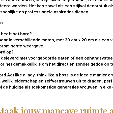
eerd worden. Het kan zowel als een stijlvol decorstuk al
soonlijke en professionele aspiraties dienen.
en
 heeft het bord?
gbaar in verschillende maten, met 30 cm x 20 cm als ee
r prominente weergave.
ord op?
 geleverd met voorgeboorde gaten of een ophangsyste
r het gemakkelijk is om het direct en zonder gedoe op t
d Act like a lady, think like a boss is de ideale manier 
elijk leiderschap en zelfvertrouwen uit te dragen, perf
l de huidige als toekomstige generaties vrouwen in elke
Maak jouw mancave ruimte a