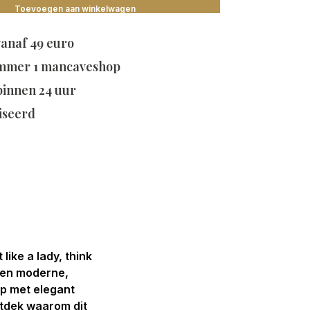
Toevoegen aan winkelwagen
vanaf 49 euro
mmer 1 mancaveshop
 binnen 24 uur
iseerd
ike a lady, think
 een moderne,
ap met elegant
ntdek waarom dit