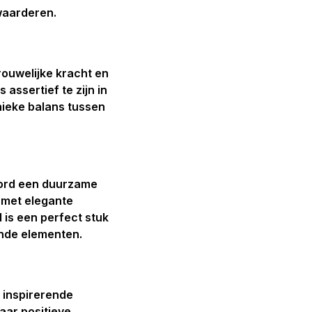
 waarderen.
vrouwelijke kracht en
ssertief te zijn in
nieke balans tussen
bord een duurzame
, met elegante
 is een perfect stuk
ende elementen.
n inspirerende
aar positieve