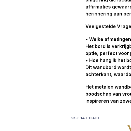
affirmaties gewaard
herinnering aan per
Veelgestelde Vrag
• Welke afmetingen
Het bord is verkrij
optie, perfect voo
• Hoe hang ik het b
Dit wandbord wordt
achterkant, waardoo
Het metalen wandbor
boodschap van vrouw
inspireren van zowe
SKU: 14- 013410