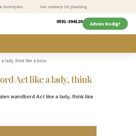
e levertijden
Van ontwerp tot plaatsing
0591-394120
Advies Nodig?
a lady, think like a boss
d Act like a lady, think
en wandbord Act like a lady, think like