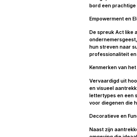
bord een prachtige 
Empowerment en El
De spreuk Act like a
ondernemersgeest, 
hun streven naar su
professionaliteit e
Kenmerken van het M
Vervaardigd uit ho
en visueel aantrekke
lettertypes en een 
voor diegenen die h
Decoratieve en Fun
Naast zijn aantrekke
omgeving die ideaal