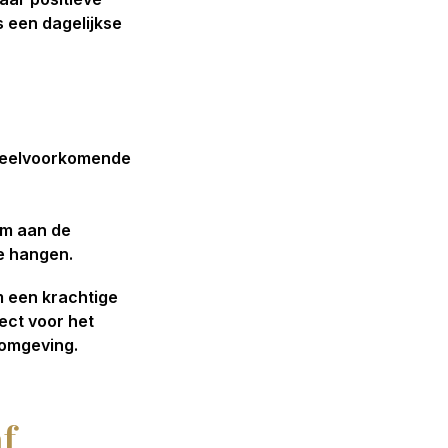
s een dagelijkse
n veelvoorkomende
em aan de
e hangen.
om een krachtige
ect voor het
 omgeving.
f