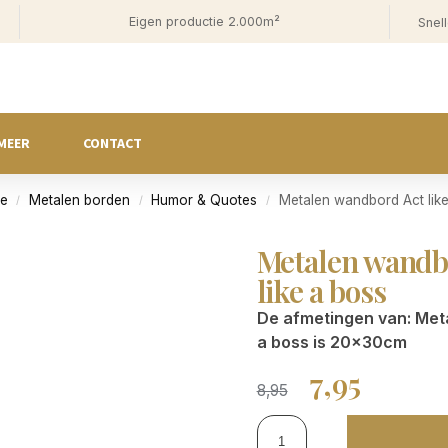
Eigen productie 2.000m²
Snell
MEER
CONTACT
ie
Metalen borden
Humor & Quotes
Metalen wandbord Act like 
/
/
/
Metalen wandbor
like a boss
De afmetingen van: Metal
a boss is 20x30cm
7,95
8,95