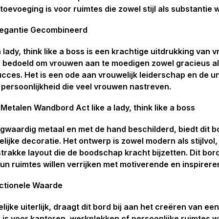
toevoeging is voor ruimtes die zowel stijl als substantie
egantie Gecombineerd
 lady, think like a boss is een krachtige uitdrukking van 
bedoeld om vrouwen aan te moedigen zowel gracieus als a
cces. Het is een ode aan vrouwelijk leiderschap en de u
n persoonlijkheid die veel vrouwen nastreven.
etalen Wandbord Act like a lady, think like a boss
ogwaardig metaal en met de hand beschilderd, biedt dit 
lijke decoratie. Het ontwerp is zowel modern als stijlvol
strakke layout die de boodschap kracht bijzetten. Dit bord
un ruimtes willen verrijken met motiverende en inspirer
ctionele Waarde
lijke uiterlijk, draagt dit bord bij aan het creëren van ee
 is voor kantoren, werkplekken of persoonlijke ruimtes w