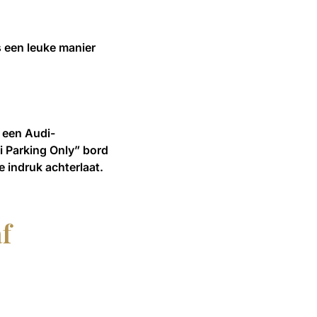
s een leuke manier
r een Audi-
di Parking Only” bord
e indruk achterlaat.
f