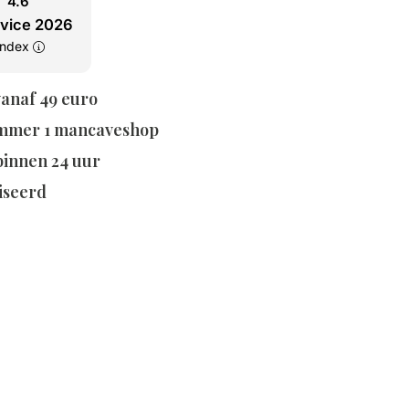
4.6
rvice 2026
tindex
vanaf 49 euro
mmer 1 mancaveshop
 binnen 24 uur
iseerd