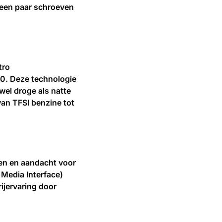
 een paar schroeven
tro
 80. Deze technologie
owel droge als natte
van TFSI benzine tot
len en aandacht voor
 Media Interface)
ijervaring door