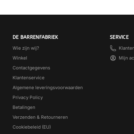
DE BARRENFABRIEK
SERVICE
Wie zijn wij?
Klante
Winkel
Mijn a
Contactgegevens
Klantenservice
Algemene leveringsvoorwaarden
Privacy Policy
Betalingen
Verzenden & Retourneren
Cookiebeleid (EU)