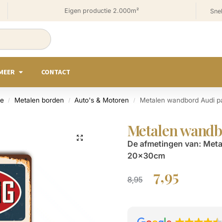
Eigen productie 2.000m²
Snel
MEER
CONTACT
ie
Metalen borden
Auto's & Motoren
Metalen wandbord Audi pa
/
/
/
Metalen wandb
De afmetingen van: Meta
20x30cm
7,95
8,95