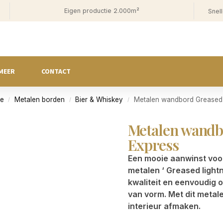
Eigen productie 2.000m²
Snell
MEER
CONTACT
ie
Metalen borden
Bier & Whiskey
Metalen wandbord Greased l
/
/
/
Metalen wandb
Express
Een mooie aanwinst voor
metalen ‘ Greased lightn
kwaliteit en eenvoudig o
van vorm. Met dit meta
interieur afmaken.