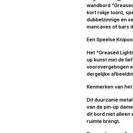
wandbord “Greased 
kort rokje toont, s
dubbelzinnige en se
mancaves of bars di
Een Speelse Knipoo
Het “Greased Lightn
up kunst met de lie
voorovergebogen en
dergelijke afbeeldi
Kenmerken van het
Dit duurzame metal
van de pin-up dame 
dit bord niet alleen
ruimte brengt.