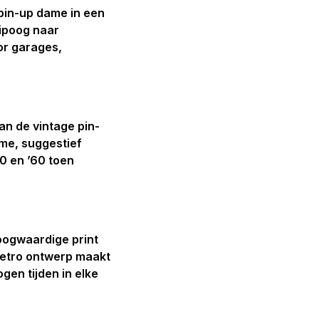
pin-up dame in een
nipoog naar
or garages,
an de vintage pin-
ame, suggestief
0 en ’60 toen
oogwaardige print
 retro ontwerp maakt
gen tijden in elke