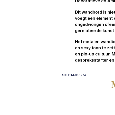
Decoratieve en A
Dit wandbord is nie
voegt een element v
ongedwongen sfeer h
gerelateerde kunst e
Het metalen wandbo
en sexy toon te zet
en pin-up cultuur.
gespreksstarter en 
SKU: 14-016774