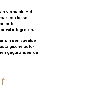
 van vermaak. Het
waar een losse,
van auto-
or wil integreren.
ier om een speelse
nostalgische auto-
t een gegarandeerde
f