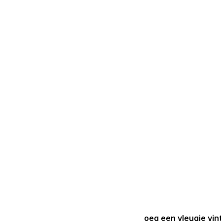
oeg een vleugje vi