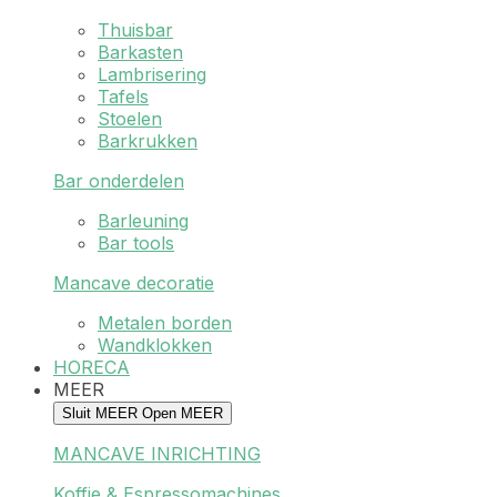
Thuisbar
Barkasten
Lambrisering
Tafels
Stoelen
Barkrukken
Bar onderdelen
Barleuning
Bar tools
Mancave decoratie
Metalen borden
Wandklokken
HORECA
MEER
Sluit MEER
Open MEER
MANCAVE INRICHTING
Koffie & Espressomachines