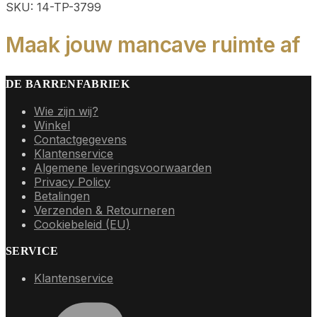
SKU: 14-TP-3799
Maak jouw mancave ruimte af
DE BARRENFABRIEK
Wie zijn wij?
Winkel
Contactgegevens
Klantenservice
Algemene leveringsvoorwaarden
Privacy Policy
Betalingen
Verzenden & Retourneren
Cookiebeleid (EU)
SERVICE
Klantenservice