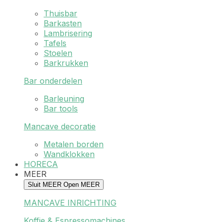
Thuisbar
Barkasten
Lambrisering
Tafels
Stoelen
Barkrukken
Bar onderdelen
Barleuning
Bar tools
Mancave decoratie
Metalen borden
Wandklokken
HORECA
MEER
Sluit MEER
Open MEER
MANCAVE INRICHTING
Koffie & Espressomachines