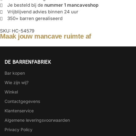
Je besteld bij de
nummer 1 mancaveshop
Vrijblijvend advies binnen 24 uur
350+ barren gerealiseerd
SKU: HC-54579
Maak jouw mancave ruimte af
DE BARRENFABRIEK
Bar kopen
Wie zijn wij?
Winkel
Contactgegevens
Klantenservice
Algemene leveringsvoorwaarden
Privacy Policy