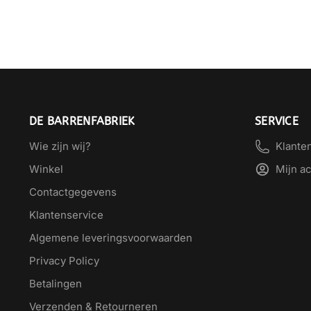
DE BARRENFABRIEK
SERVICE
Wie zijn wij?
Klante
Winkel
Mijn a
Contactgegevens
Klantenservice
Algemene leveringsvoorwaarden
Privacy Policy
Betalingen
Verzenden & Retourneren