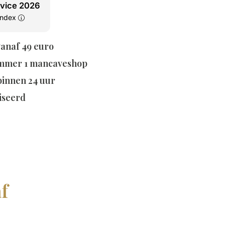
rvice 2026
tindex
vanaf 49 euro
mmer 1 mancaveshop
 binnen 24 uur
iseerd
f