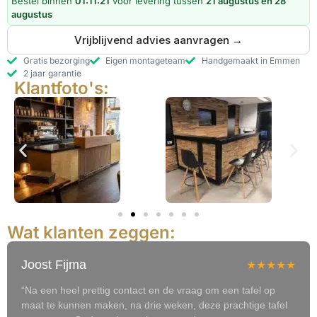
Bestel binnen
01:11:20
voor levering tussen
21 augustus en 28
augustus
Vrijblijvend advies aanvragen →
Gratis bezorging
Eigen montageteam
Handgemaakt in Emmen
2 jaar garantie
Klantfoto's:
Wat klanten zeggen:
Joost Fijma
★★★★★
“Na een heel prettig contact en de vraag om een tafel op
maat te kunnen maken, na drie weken, deze prachtige tafel