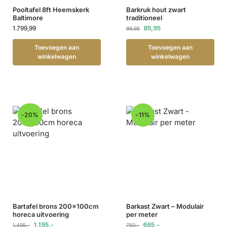
Pooltafel 8ft Heemskerk
Barkruk hout zwart
Baltimore
traditioneel
1.799,99
85,95
99,95
Toevoegen aan
Toevoegen aan
winkelwagen
winkelwagen
-20%
-11%
Bartafel brons 200x100cm
Barkast Zwart – Modulair
horeca uitvoering
per meter
1.195,-
665,-
1.495,-
750,-