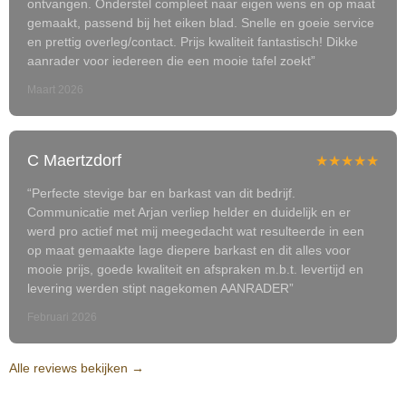
ontvangen. Onderstel compleet naar eigen wens en op maat
gemaakt, passend bij het eiken blad. Snelle en goeie service
en prettig overleg/contact. Prijs kwaliteit fantastisch! Dikke
aanrader voor iedereen die een mooie tafel zoekt”
Maart 2026
C Maertzdorf
★★★★★
“Perfecte stevige bar en barkast van dit bedrijf.
Communicatie met Arjan verliep helder en duidelijk en er
werd pro actief met mij meegedacht wat resulteerde in een
op maat gemaakte lage diepere barkast en dit alles voor
mooie prijs, goede kwaliteit en afspraken m.b.t. levertijd en
levering werden stipt nagekomen AANRADER”
Februari 2026
Alle reviews bekijken →