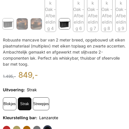
Robuuste mancave bar van 2 meter breed, opgebouwd uit eiken
plaatmateriaal (multiplex) met eiken toplaag en zwarte accenten.
Ambachtelijk gemaakt en afgewerkt met slijtvaste 2-
componenten lak. Perfect als whiskybar, thuisbar of sfeervolle
bar met toog.
849,-
1.495,-
Uitvoering
:
Strak
Blokjes
Strak
Streepjes
Kleurstelling bar
:
Lanzarote
Amsterdam
Casablanca
Cuba
Denemarken
Lanzarote
N.t.b. RAL kleur