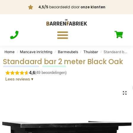
4,5/5
beoordeeld door
onze klanten
Home
Mancave inrichting
Barmeubels
Thuisbar
Standaard bar 2 meter Black Oak
/
/
/
/
Standaard bar 2 meter Black Oak
Handgemaakt NL
Bestseller
4,6
(49 beoordelingen)
Lees reviews
▾