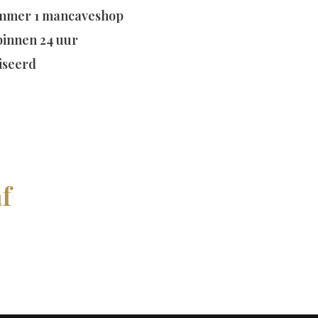
mmer 1 mancaveshop
 binnen 24 uur
iseerd
f