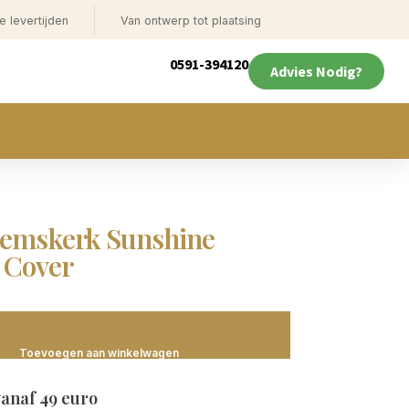
e levertijden
Van ontwerp tot plaatsing
0591-394120
Advies Nodig?
Heemskerk Sunshine
 Cover
Toevoegen aan winkelwagen
vanaf 49 euro