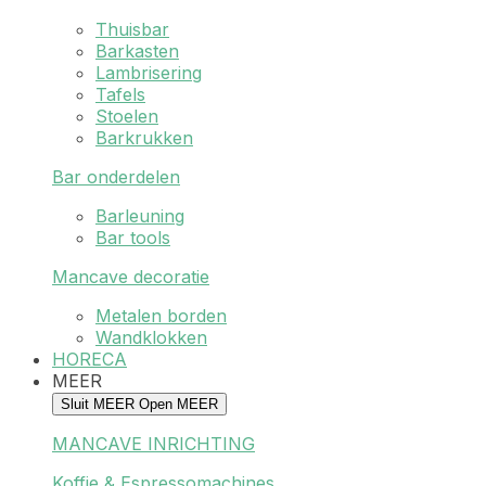
Thuisbar
Barkasten
Lambrisering
Tafels
Stoelen
Barkrukken
Bar onderdelen
Barleuning
Bar tools
Mancave decoratie
Metalen borden
Wandklokken
HORECA
MEER
Sluit MEER
Open MEER
MANCAVE INRICHTING
Koffie & Espressomachines