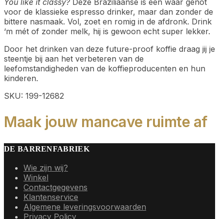
You like it classy?
Deze Braziliaanse is een waar genot
voor de klassieke espresso drinker, maar dan zonder de
bittere nasmaak. Vol, zoet en romig in de afdronk. Drink
‘m mét of zonder melk, hij is gewoon echt super lekker.
Door het drinken van deze future-proof koffie draag jij je
steentje bij aan het verbeteren van de
leefomstandigheden van de koffieproducenten en hun
kinderen.
SKU: 199-12682
Maak jouw mancave ruimte af
DE BARRENFABRIEK
Wie zijn wij?
Winkel
Contactgegevens
Klantenservice
Algemene leveringsvoorwaarden
Privacy Policy