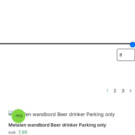
1
2
3
-11%
Metalen wandbord Beer drinker Parking only
7,95
8,95