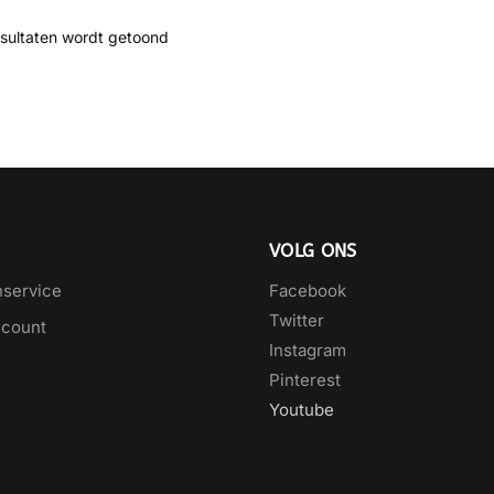
esultaten wordt getoond
VOLG ONS
nservice
Facebook
Twitter
ccount
Instagram
Pinterest
Youtube