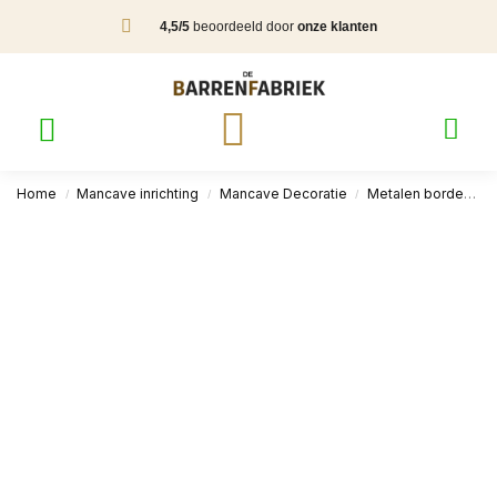
4,5/5
beoordeeld door
onze klanten
Home
Mancave inrichting
Mancave Decoratie
Metalen borden
/
/
/